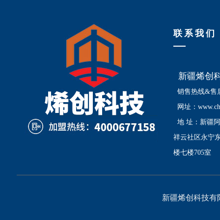
联系我们
新疆烯创科
销售热线&售后服
网址：www.chin
地 址：
新疆
祥云社区永宁
楼七楼705室
新疆烯创科技有